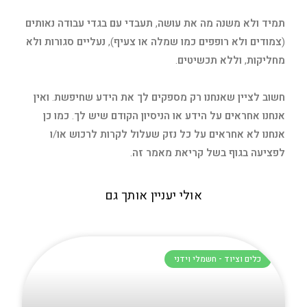
תמיד
ולא
משנה
מה
את
עושה
,
תעבדי
עם
בגדי
עבודה
נאותים
(
צמודים
ולא
רופפים
כמו
שמלה
או
צעיף
),
נעליים
סגורות
ולא
מחליקות
,
וללא
תכשיטים
.
חשוב
לציין
שאנחנו
רק
מספקים
לך
את
הידע
שחיפשת
.
ואין
אנחנו
אחראים
על
הידע
או
הניסיון
הקודם
שיש
לך
.
כמו
כן
אנחנו
לא
אחראים
על
כל
נזק
שעלול
לקרות
לרכוש
או
/
ו
לפציעה
בגוף
בשל
קריאת
מאמר
זה
.
אולי יעניין אותך גם
כלים וציוד - חשמלי וידני