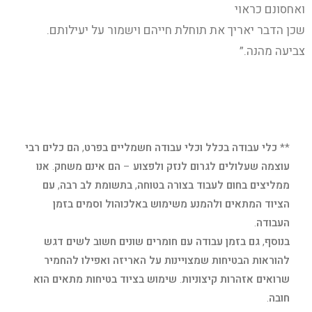
ואחסונם כראוי
שכן הדבר יאריך את תוחלת חייהם וישמור על יעילותם.
צביעה מהנה.”
**
כלי
עבודה
בכלל
וכלי
עבודה
חשמליים
בפרט
,
הם
כלים
רבי
עוצמה
שעלולים
לגרום
לנזק
ולפצוע
–
הם
אינם
משחק
.
אנו
ממליצים
בחום
לעבוד
בצורה
בטוחה
,
בתשומת
לב
רבה
,
עם
הציוד
המתאים
ולהמנע
משימוש
באלכוהול
וסמים
בזמן
העבודה
.
בנוסף
,
גם
בזמן
עבודה
עם
חומרים
שונים
חשוב
לשים
דגש
להוראות
הבטיחות
שמצויינות
על
האריזה
ואפילו
להחמיר
שרואים
אזהרות
קיצוניות
.
שימוש
בציוד
בטיחות
מתאים
הוא
חובה
.