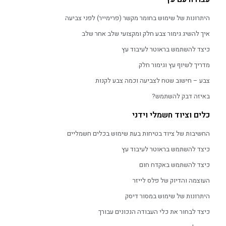
היתרונות של שימוש בחומר מקשר (פרימייר) לפני צביעה
איך להשיג גימור צבע חלק ומקצועי שלב אחר שלב
כיצד להשתמש בראוטר לעיבוד עץ
מדריך לשיוף עץ וגימור חלק
צבע – חישוב שטח לצביעה וכמה צבע לקנות
באיזה דבק להשתמש?
כלים וציוד חשמלי וידני
החשיבות של ציוד בטיחות בעת שימוש בכלים חשמליים
כיצד להשתמש בראוטר לעיבוד עץ
כיצד להשתמש באקדח חום
העוצמה והדיוק של פלס לייזר
היתרונות של שימוש במסור דיסק
כיצד לבחור את כלי העבודה הנכונים עבורך