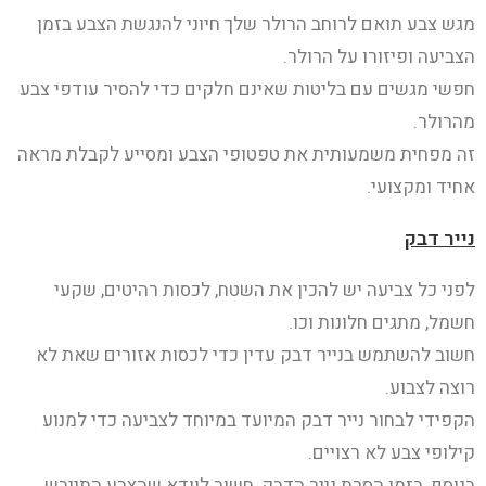
מגש צבע תואם לרוחב הרולר שלך חיוני להנגשת הצבע בזמן
הצביעה ופיזורו על הרולר.
חפשי מגשים עם בליטות שאינם חלקים כדי להסיר עודפי צבע
מהרולר.
זה מפחית משמעותית את טפטופי הצבע ומסייע לקבלת מראה
אחיד ומקצועי.
נייר דבק
לפני כל צביעה יש להכין את השטח, לכסות רהיטים, שקעי
חשמל, מתגים חלונות וכו.
חשוב להשתמש בנייר דבק עדין כדי לכסות אזורים שאת לא
רוצה לצבוע.
הקפידי לבחור נייר דבק המיועד במיוחד לצביעה כדי למנוע
קילופי צבע לא רצויים.
בנוסף, בזמן הסרת נייר הדבק, חשוב לוודא שהצבע התייבש