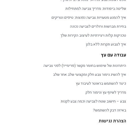
שליטה ביסודות: מדריך צביעה למתחילות
איך להמנע מטעויות צביעה נפוצות: טיפים וטריקים
בחירת מברשות ורולרים לצביעה נכונה
טכניקות קלות ויצירתיות לעיצוב הקירות שלך
איך לצבוע תקרות ללא בלגן
עבודה עם עץ
היתרונות של שימוש בחומר מקשר (פרימייר) לפני צביעה
איך להשיג גימור צבע חלק ומקצועי שלב אחר שלב
כיצד להשתמש בראוטר לעיבוד עץ
מדריך לשיוף עץ וגימור חלק
צבע – חישוב שטח לצביעה וכמה צבע לקנות
באיזה דבק להשתמש?
הצהרת נגישות