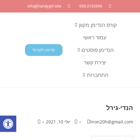
info@handygirl.site
050-2102090
קורס הנדימן מקוון
עמוד ראשי
הנדימן פוסטים
קדימה לקורס!
יצירת קשר
התחברות
הנדי-גירל
פתח
liron20h@gmail.com
יולי 10, 2021