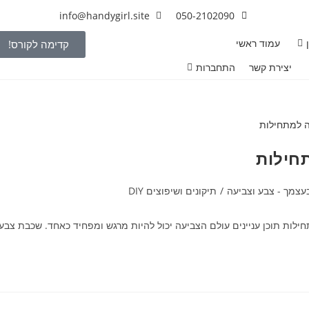
info@handygirl.site
050-2102090
עמוד ראשי
קדימה לקורס!
יצירת קשר
התחברות
חילות
עצמך - צבע וצביעה
/
תיקונים ושיפוצים DIY
לות תוכן עניינים עולם הצביעה יכול להיות מרגש ומפחיד כאחד. שכבת צבע