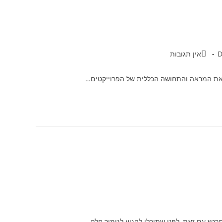
אין תגובות
ד את המראה והתחושה הכללית של הפרוייקטים…
רגש.עם זאת, לפני שתוכלי להגיע לגימור חלק…