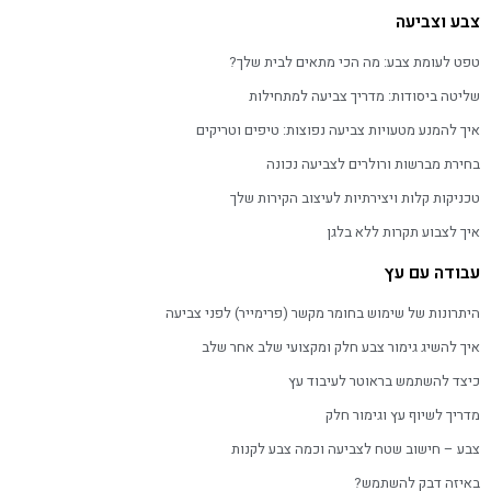
צבע וצביעה
טפט לעומת צבע: מה הכי מתאים לבית שלך?
שליטה ביסודות: מדריך צביעה למתחילות
איך להמנע מטעויות צביעה נפוצות: טיפים וטריקים
בחירת מברשות ורולרים לצביעה נכונה
טכניקות קלות ויצירתיות לעיצוב הקירות שלך
איך לצבוע תקרות ללא בלגן
עבודה עם עץ
היתרונות של שימוש בחומר מקשר (פרימייר) לפני צביעה
איך להשיג גימור צבע חלק ומקצועי שלב אחר שלב
כיצד להשתמש בראוטר לעיבוד עץ
מדריך לשיוף עץ וגימור חלק
צבע – חישוב שטח לצביעה וכמה צבע לקנות
באיזה דבק להשתמש?