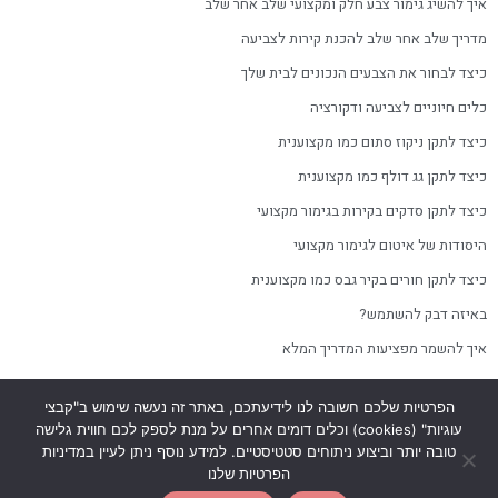
איך להשיג גימור צבע חלק ומקצועי שלב אחר שלב
מדריך שלב אחר שלב להכנת קירות לצביעה
כיצד לבחור את הצבעים הנכונים לבית שלך
כלים חיוניים לצביעה ודקורציה
כיצד לתקן ניקוז סתום כמו מקצוענית
כיצד לתקן גג דולף כמו מקצוענית
כיצד לתקן סדקים בקירות בגימור מקצועי
היסודות של איטום לגימור מקצועי
כיצד לתקן חורים בקיר גבס כמו מקצוענית
באיזה דבק להשתמש?
איך להשמר מפציעות המדריך המלא
הפרטיות שלכם חשובה לנו לידיעתכם, באתר זה נעשה שימוש ב"קבצי
עוגיות" (cookies) וכלים דומים אחרים על מנת לספק לכם חווית גלישה
טובה יותר וביצוע ניתוחים סטטיסטיים. למידע נוסף ניתן לעיין במדיניות
כל הזכויות שמורות
האתר נבנה ב-
💙 ע״י
HandyDigital
הפרטיות שלנו
להנדי-גירל ט.ל.ח