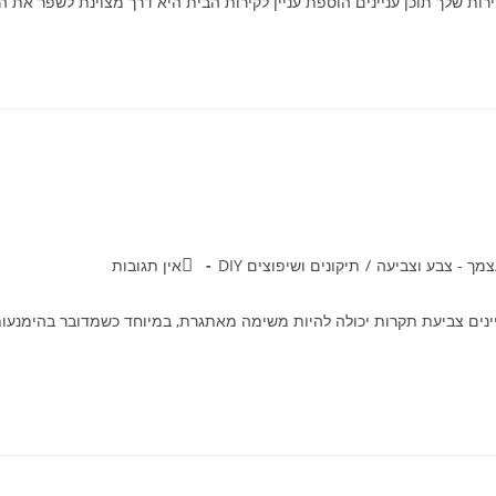
רות שלך תוכן עניינים הוספת עניין לקירות הבית היא דרך מצוינת לשפר את ה
מך - צבע וצביעה
/
תיקונים ושיפוצים DIY
אין תגובות
ינים צביעת תקרות יכולה להיות משימה מאתגרת, במיוחד כשמדובר בהימנעות 