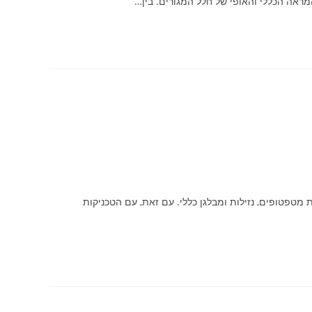
מראה הכללי והאופי של חלל המגורים. בין…
מטפטופים, נזילות ומבלגן כללי. עם זאת, עם הטכניקות