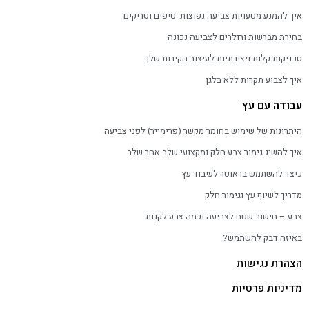
איך להמנע מטעויות צביעה נפוצות: טיפים וטריקים
בחירת מברשות ורולרים לצביעה נכונה
טכניקות קלות ויצירתיות לעיצוב הקירות שלך
איך לצבוע תקרות ללא בלגן
עבודה עם עץ
היתרונות של שימוש בחומר מקשר (פרימייר) לפני צביעה
איך להשיג גימור צבע חלק ומקצועי שלב אחר שלב
כיצד להשתמש בראוטר לעיבוד עץ
מדריך לשיוף עץ וגימור חלק
צבע – חישוב שטח לצביעה וכמה צבע לקנות
באיזה דבק להשתמש?
הצהרת נגישות
מדיניות פרטיות