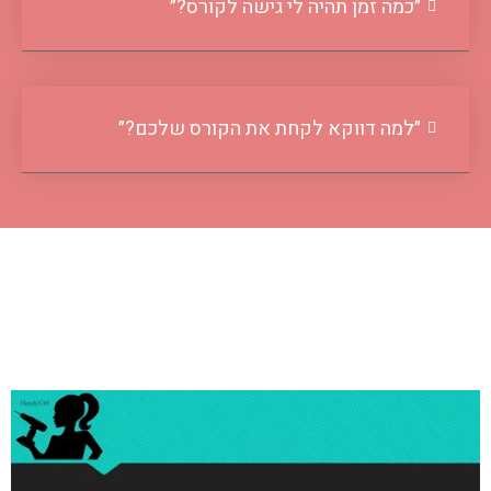
״כמה זמן תהיה לי גישה לקורס?״
״למה דווקא לקחת את הקורס שלכם?״